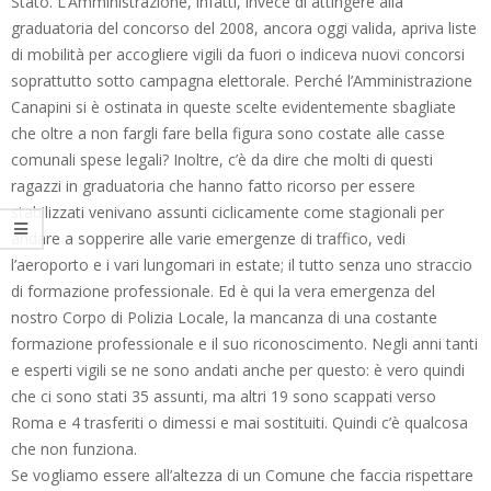
Stato. L’Amministrazione, infatti, invece di attingere alla
graduatoria del concorso del 2008, ancora oggi valida, apriva liste
di mobilità per accogliere vigili da fuori o indiceva nuovi concorsi
soprattutto sotto campagna elettorale. Perché l’Amministrazione
Canapini si è ostinata in queste scelte evidentemente sbagliate
che oltre a non fargli fare bella figura sono costate alle casse
comunali spese legali? Inoltre, c’è da dire che molti di questi
ragazzi in graduatoria che hanno fatto ricorso per essere
stabilizzati venivano assunti ciclicamente come stagionali per
andare a sopperire alle varie emergenze di traffico, vedi
l’aeroporto e i vari lungomari in estate; il tutto senza uno straccio
di formazione professionale. Ed è qui la vera emergenza del
nostro Corpo di Polizia Locale, la mancanza di una costante
formazione professionale e il suo riconoscimento. Negli anni tanti
e esperti vigili se ne sono andati anche per questo: è vero quindi
che ci sono stati 35 assunti, ma altri 19 sono scappati verso
Roma e 4 trasferiti o dimessi e mai sostituiti. Quindi c’è qualcosa
che non funziona.
Se vogliamo essere all’altezza di un Comune che faccia rispettare