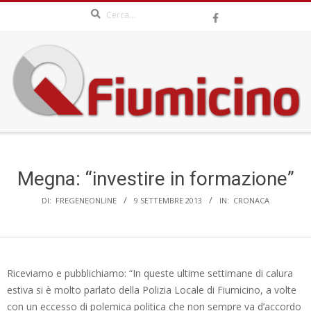
Search
Skip
to
content
QFIUMICINO.COM
Secondary
Navigation
Menu
Megna: “investire in formazione”
DI:
FREGENEONLINE
9 SETTEMBRE 2013
IN:
CRONACA
Riceviamo e pubblichiamo: “In queste ultime settimane di calura
estiva si è molto parlato della Polizia Locale di Fiumicino, a volte
con un eccesso di polemica politica che non sempre va d’accordo