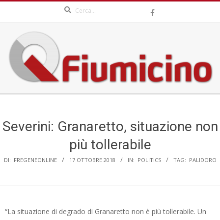
Search
Skip
to
content
QFIUMICINO.COM
Secondary
Navigation
Menu
Severini: Granaretto, situazione non
più tollerabile
DI:
FREGENEONLINE
17 OTTOBRE 2018
IN:
POLITICS
TAG:
PALIDORO
“La situazione di degrado di Granaretto non è più tollerabile. Un