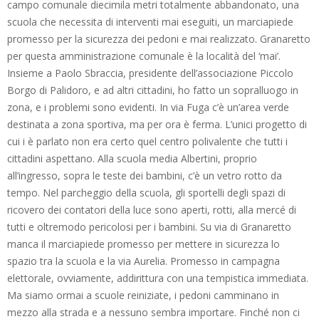
campo comunale diecimila metri totalmente abbandonato, una
scuola che necessita di interventi mai eseguiti, un marciapiede
promesso per la sicurezza dei pedoni e mai realizzato. Granaretto
per questa amministrazione comunale è la località del ‘mai’.
Insieme a Paolo Sbraccia, presidente dell’associazione Piccolo
Borgo di Palidoro, e ad altri cittadini, ho fatto un sopralluogo in
zona, e i problemi sono evidenti. In via Fuga c’è un’area verde
destinata a zona sportiva, ma per ora è ferma. L’unici progetto di
cui i è parlato non era certo quel centro polivalente che tutti i
cittadini aspettano. Alla scuola media Albertini, proprio
all’ingresso, sopra le teste dei bambini, c’è un vetro rotto da
tempo. Nel parcheggio della scuola, gli sportelli degli spazi di
ricovero dei contatori della luce sono aperti, rotti, alla mercé di
tutti e oltremodo pericolosi per i bambini. Su via di Granaretto
manca il marciapiede promesso per mettere in sicurezza lo
spazio tra la scuola e la via Aurelia. Promesso in campagna
elettorale, ovviamente, addirittura con una tempistica immediata.
Ma siamo ormai a scuole reiniziate, i pedoni camminano in
mezzo alla strada e a nessuno sembra importare. Finché non ci