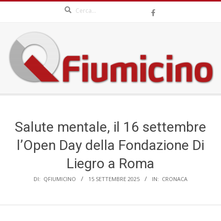
Search
Skip
to
content
QFIUMICINO.COM
Secondary
Navigation
Menu
Salute mentale, il 16 settembre
l’Open Day della Fondazione Di
Liegro a Roma
DI:
QFIUMICINO
15 SETTEMBRE 2025
IN:
CRONACA