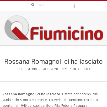
Search
Skip
to
content
QFIUMICINO.COM
Secondary
Navigation
Menu
Rossana Romagnoli ci ha lasciato
DI:
QFIUMICINO
20 NOVEMBRE 2025
IN:
CRONACA
Rossana Romagnoli ci ha lasciato
. È stata per decenni alla
guida dello storico ristorante “La Perla” di Fiumicino. Era stato
aperto nel 1946 dai suoi genitori, Rita Febbi e Pasquale