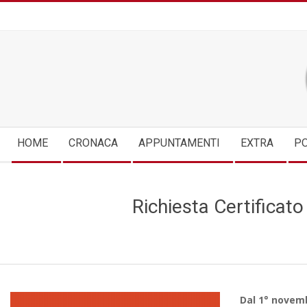
Skip
to
content
Secondary
HOME
CRONACA
APPUNTAMENTI
EXTRA
PO
Navigation
Menu
Richiesta Certificato
Dal 1° novem