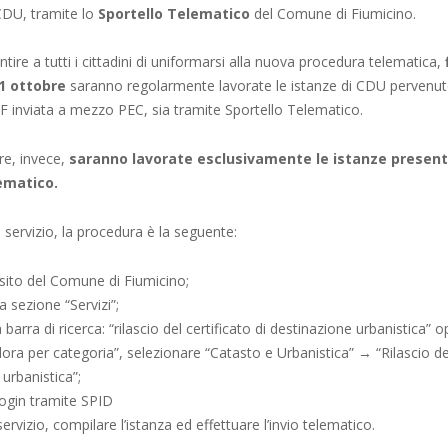
CDU, tramite lo
Sportello Telematico
del Comune di Fiumicino.
ntire a tutti i cittadini di uniformarsi alla nuova procedura telematica,
1 ottobre
saranno regolarmente lavorate le istanze di CDU pervenute
F inviata a mezzo PEC, sia tramite Sportello Telematico.
e, invece,
saranno lavorate esclusivamente le istanze presen
ematico.
l servizio, la procedura è la seguente:
 sito del Comune di Fiumicino;
a sezione “Servizi”;
a barra di ricerca: “rilascio del certificato di destinazione urbanistica” o
ora per categoria”, selezionare “Catasto e Urbanistica” → “Rilascio del
urbanistica”;
 login tramite SPID
ervizio, compilare l’istanza ed effettuare l’invio telematico.