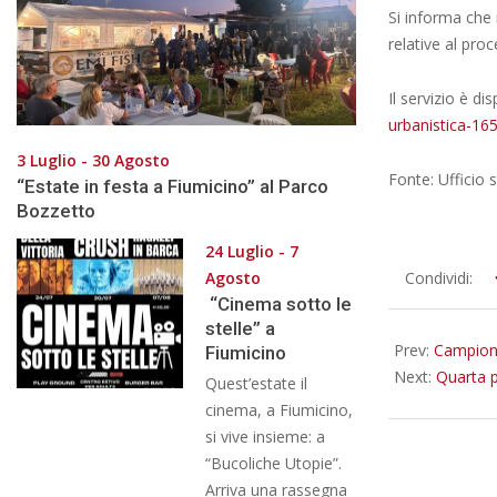
Si informa che n
relative al pro
Il servizio è di
urbanistica-16
3 Luglio - 30 Agosto
Fonte: Ufficio
“Estate in festa a Fiumicino” al Parco
Bozzetto
24 Luglio - 7
2025-
Agosto
Condividi:
“Cinema sotto le
09-
stelle” a
12
Prev:
Campiona
Fiumicino
Next:
Quarta p
Quest’estate il
cinema, a Fiumicino,
si vive insieme: a
“Bucoliche Utopie”.
Arriva una rassegna