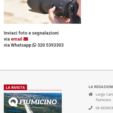
Inviaci foto e segnalazioni
via
email
via Whatsapp
320 5393303
LA REDAZION
LA RIVISTA
Largo Card
Fiumicino
06-66560