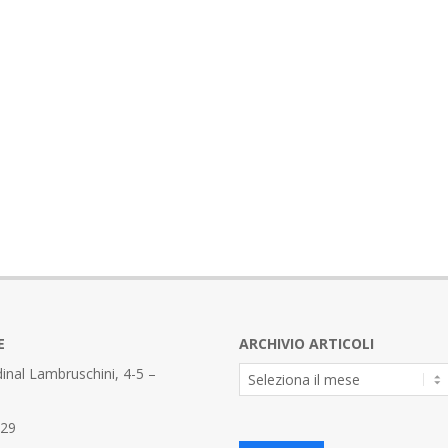
E
ARCHIVIO ARTICOLI
Archivio
inal Lambruschini, 4-5 –
Articoli
329