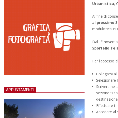
Urbanistica
, 
Al fine di conse
al prossimo 3
modulistica PD
Dal 1° novembr
Sportello Tel
Per l’accesso a
Collegarsi al
Selezionare l
Scrivere nell
APPUNTAMENTI
sezione “Espl
destinazione 
Effettuare il
Accedere al s