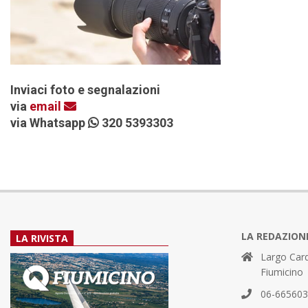
Inviaci foto e segnalazioni
via
email
via Whatsapp
320 5393303
LA REDAZION
LA RIVISTA
Largo Card
Fiumicino
06-66560