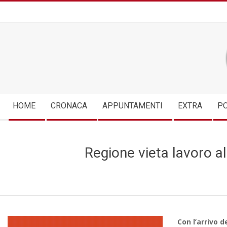
Skip
to
content
Secondary
HOME
CRONACA
APPUNTAMENTI
EXTRA
PO
Navigation
Menu
Regione vieta lavoro al
Con l’arrivo 