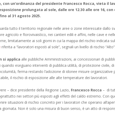
, con un’ordinanza del presidente Francesco Rocca, vieta il lav
esposizione prolungata al sole, dalle ore 12.30 alle ore 16, con 
ino al 31 agosto 2025.
uarda tutto il territorio regionale nelle aree o zone interessate dallo 
re agricolo e florovivaistico, nei cantieri edili e affini, nelle cave e nell
rne, limitatamente ai soli giorni in cui la mappa del rischio indicata sul
e
riferita a “lavoratori esposti al sole”, segnali un livello di rischio “Alto”
n si applica
alle pubbliche Amministrazioni, ai concessionari di pubblici
i quando eseguano interventi di pubblica utilità, di protezione civile, d
incolumità, ferma restando l’adozione di idonee misure organizzative p
tabile, il rischio di esposizione alle alte temperature dei lavoratori.
vere – dice presidente della Regione Lazio,
Francesco Rocca
– di tut
soprattutto nei settori più esposti agli effetti del caldo estremo. Con 
ire situazioni di rischio concreto per i lavoratori che operano all’aper
lla giornata. Non è solo una misura di buon senso, è un atto di respons