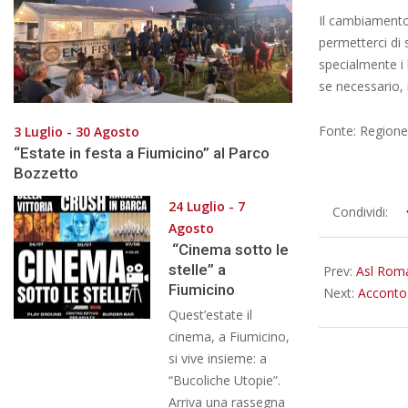
Il cambiamento 
permetterci di 
specialmente i 
se necessario, 
Fonte: Regione
3 Luglio - 30 Agosto
“Estate in festa a Fiumicino” al Parco
Bozzetto
24 Luglio - 7
2025-
Condividi:
Agosto
06-
“Cinema sotto le
06
stelle” a
Prev:
Asl Roma
Fiumicino
Next:
Acconto 
Quest’estate il
cinema, a Fiumicino,
si vive insieme: a
“Bucoliche Utopie”.
Arriva una rassegna