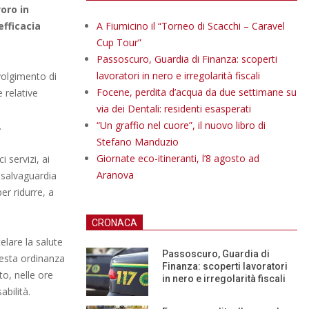
oro in
efficacia
A Fiumicino il “Torneo di Scacchi – Caravel
Cup Tour”
Passoscuro, Guardia di Finanza: scoperti
lavoratori in nero e irregolarità fiscali
svolgimento di
Focene, perdita d’acqua da due settimane su
e relative
via dei Dentali: residenti esasperati
“Un graffio nel cuore”, il nuovo libro di
.
Stefano Manduzio
Giornate eco-itineranti, l’8 agosto ad
 servizi, ai
Aranova
i salvaguardia
er ridurre, a
CRONACA
elare la salute
Passoscuro, Guardia di
questa ordinanza
Finanza: scoperti lavoratori
to, nelle ore
in nero e irregolarità fiscali
abilità.