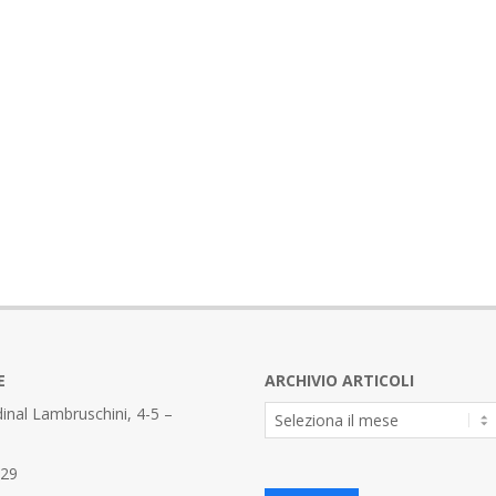
E
ARCHIVIO ARTICOLI
Archivio
inal Lambruschini, 4-5 –
Articoli
329