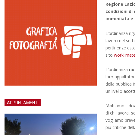
Regione Lazio
condizioni di 
immediata e f
L’ordinanza rig
lavoro nel setto
pertinenze este
sito
worklimat
L’ordinanza
no
loro appaltator
della pubblica 
un livello accet
APPUNTAMENTI
“Abbiamo il do
di chi lavora, 
vogliamo preven
più critiche de