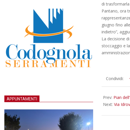
di trasformarla 
Pantano, ora tr
rappresentanze 
giugno fino all
indietro”, aggi
La decisione di 
stoccaggio e la
amministrazione
2012-
Condividi:
06-
10
Prev:
Pian dell
APPUNTAMENTI
Next:
Via Idro