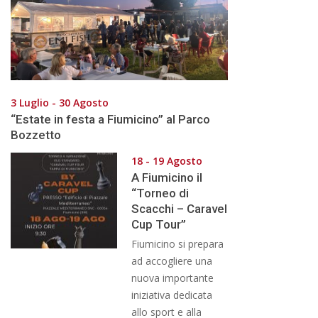
3 Luglio - 30 Agosto
“Estate in festa a Fiumicino” al Parco
Bozzetto
18 - 19 Agosto
A Fiumicino il
“Torneo di
Scacchi – Caravel
Cup Tour”
Fiumicino si prepara
ad accogliere una
nuova importante
iniziativa dedicata
allo sport e alla