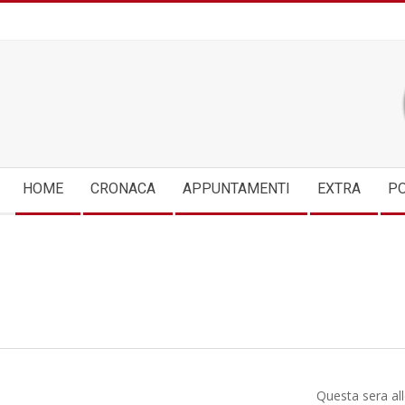
Skip
to
content
Secondary
HOME
CRONACA
APPUNTAMENTI
EXTRA
PO
Navigation
Menu
Questa sera all