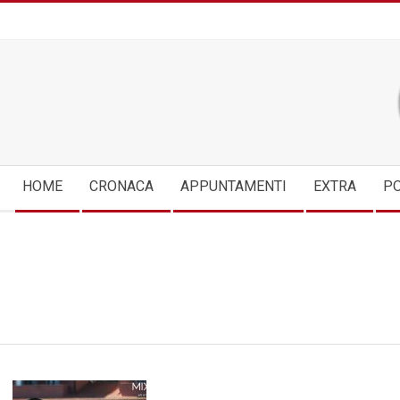
Skip
to
content
Secondary
HOME
CRONACA
APPUNTAMENTI
EXTRA
PO
Navigation
Menu