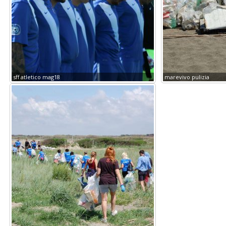
sff atletico mag18
marevivo pulizia