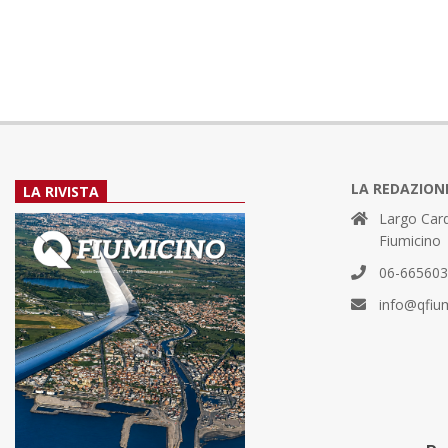
2017-
01-
27
LA REDAZION
LA RIVISTA
Largo Card
Fiumicino
06-66560
info@qfiu