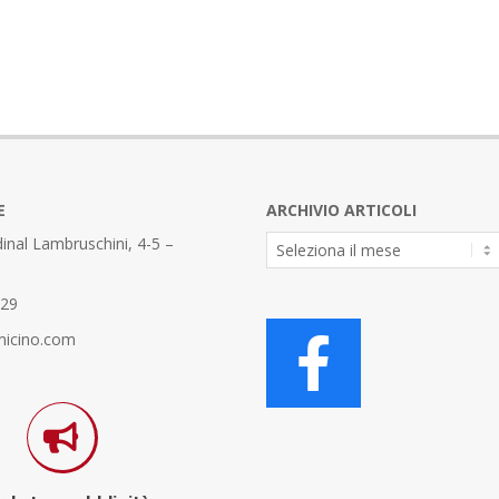
E
ARCHIVIO ARTICOLI
Archivio
inal Lambruschini, 4-5 –
Articoli
329
micino.com