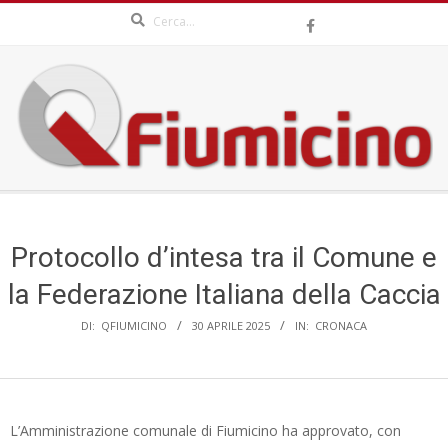
Search
Skip
to
content
QFIUMICINO.COM
Secondary
Navigation
Menu
Protocollo d’intesa tra il Comune e
la Federazione Italiana della Caccia
DI:
QFIUMICINO
30 APRILE 2025
IN:
CRONACA
L’Amministrazione comunale di Fiumicino ha approvato, con