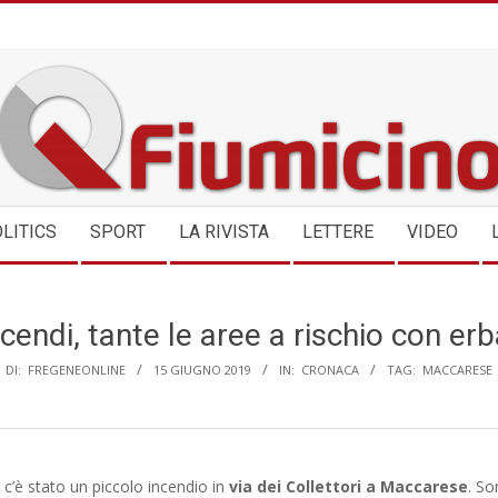
QFIUMICINO.COM
LITICS
SPORT
LA RIVISTA
LETTERE
VIDEO
ncendi, tante le aree a rischio con er
DI:
FREGENEONLINE
15 GIUGNO 2019
IN:
CRONACA
TAG:
MACCARESE
 c’è stato un piccolo incendio in
via dei Collettori a Maccarese
. So