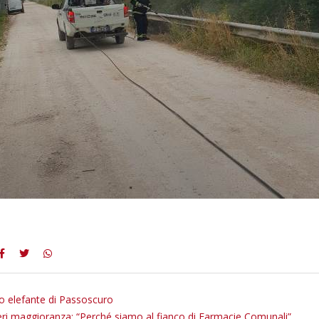
o elefante di Passoscuro
eri maggioranza: “Perché siamo al fianco di Farmacie Comunali”