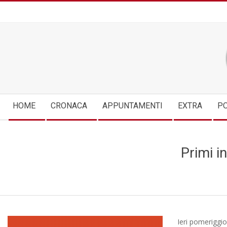
Skip
to
content
Secondary
HOME
CRONACA
APPUNTAMENTI
EXTRA
PO
Navigation
Menu
Primi i
Ieri pomeriggio