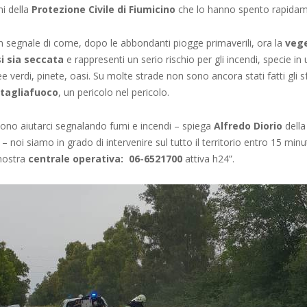
ni della
Protezione Civile di Fiumicino
che lo hanno spento rapidam
 segnale di come, dopo le abbondanti piogge primaverili, ora la
veg
i sia seccata
e rappresenti un serio rischio per gli incendi, specie in 
ee verdi, pinete, oasi. Su molte strade non sono ancora stati fatti gli sf
 tagliafuoco
, un pericolo nel pericolo.
ssono aiutarci segnalando fumi e incendi – spiega
Alfredo Diorio
della
 – noi siamo in grado di intervenire sul tutto il territorio entro 15 minut
 nostra
centrale operativa: 06-6521700
attiva h24”.