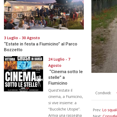
3 Luglio - 30 Agosto
“Estate in festa a Fiumicino” al Parco
Bozzetto
24 Luglio - 7
Agosto
“Cinema sotto le
stelle” a
Fiumicino
Quest’estate il
2019-
Condividi:
cinema, a Fiumicino,
06-
si vive insieme: a
15
“Bucoliche Utopie”.
Prev:
Lo squal
Arriva una rassegna
Next:
Consigli