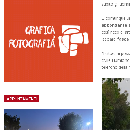
subito gli uomi
E’ comunque un
abbondante s
così ricco di ar
lasciare
fasce
“I cittadini po
civile Fiumicino
telefono della
APPUNTAMENTI