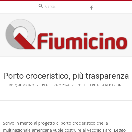
Search
Skip
to
content
QFIUMICINO.COM
Secondary
Navigation
Menu
Porto croceristico, più trasparenza
DI:
QFIUMICINO
19 FEBBRAIO 2024
IN:
LETTERE ALLA REDAZIONE
Scrivo in merito al progetto di porto crocieristico che la
multinazionale americana vuole costruire al Vecchio Faro. Leggo