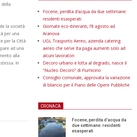
 della
Focene, perdita d’acqua da due settimane:
residenti esasperati
ede la società
Giornate eco-itineranti, l’8 agosto ad
ità per una
Aranova
e per la Città
UGL Trasporto Aereo, azienda catering
cipare ad una
aereo che serve Ita paga aumenti solo ad
merito alla
alcuni lavoratori
stessa. In
Decoro urbano e lotta al degrado, nasce il
“Nucleo Decoro” di Fiumicino
Consiglio comunale, approvata la variazione
di bilancio per il Piano delle Opere Pubbliche
CRONACA
Focene, perdita d’acqua da
due settimane: residenti
esasperati