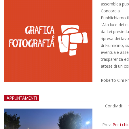
assemblea pubbli
Concordia.
Pubblichiamo il
“Alla luce dei n
da Lei presiedu
ripresa dei lavo
di Fiumicino, s
eventuale assem
trasparenza ed 
attese di un co
Roberto Cini P
APPUNTAMENTI
2012-
Condividi:
05-
14
Prev:
Per i chi