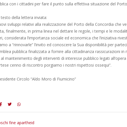
ca con i cittadini per fare il punto sulla effettiva situazione del Porto
 testo della lettera inviata:
uovi sviluppi relativi alla realizzazione del Porto della Concordia che v
ta, finalmente, in prima linea nel dettare le regole, i tempi e le modal
ri, considerata l’importanza sociale ed economica che l’iniziativa rivest
iamo a “rinnovarle” l’invito ed conoscere la Sua disponibilità per parte
blea pubblica finalizzata a fornire alla cittadinanza rassicurazioni in 
al mantenimento degli interventi di interesse pubblico legati all’opera 
rtese cenno di riscontro porgiamo i nostri rispettosi ossequi”.
residente Circolo “Aldo Moro di Fiumicino”
oschi fine apartheid