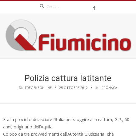
Search
Skip
to
content
QFIUMICINO.COM
Secondary
Navigation
Menu
Polizia cattura latitante
DI:
FREGENEONLINE
25 OTTOBRE 2012
IN:
CRONACA
Era in procinto di lasciare l’Italia per sfuggire alla cattura, G.P., 60
anni, originario dell’Aquila.
Colpito da tre provvedimenti dell’Autorità Giudiziaria, che