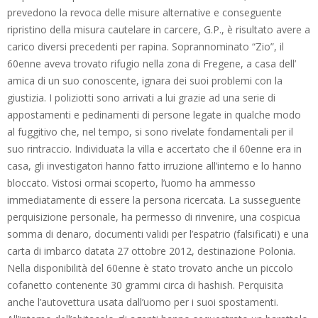
prevedono la revoca delle misure alternative e conseguente
ripristino della misura cautelare in carcere, G.P., è risultato avere a
carico diversi precedenti per rapina. Soprannominato “Zio”, il
60enne aveva trovato rifugio nella zona di Fregene, a casa dell’
amica di un suo conoscente, ignara dei suoi problemi con la
giustizia. I poliziotti sono arrivati a lui grazie ad una serie di
appostamenti e pedinamenti di persone legate in qualche modo
al fuggitivo che, nel tempo, si sono rivelate fondamentali per il
suo rintraccio. Individuata la villa e accertato che il 60enne era in
casa, gli investigatori hanno fatto irruzione all’interno e lo hanno
bloccato. Vistosi ormai scoperto, l’uomo ha ammesso
immediatamente di essere la persona ricercata. La susseguente
perquisizione personale, ha permesso di rinvenire, una cospicua
somma di denaro, documenti validi per l’espatrio (falsificati) e una
carta di imbarco datata 27 ottobre 2012, destinazione Polonia.
Nella disponibilità del 60enne è stato trovato anche un piccolo
cofanetto contenente 30 grammi circa di hashish. Perquisita
anche l’autovettura usata dall’uomo per i suoi spostamenti.