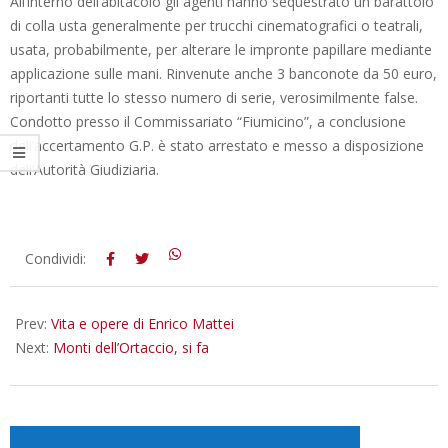
All’interno dell’abitacolo gli agenti hanno sequestrato un barattolo
di colla usta generalmente per trucchi cinematografici o teatrali,
usata, probabilmente, per alterare le impronte papillare mediante
applicazione sulle mani. Rinvenute anche 3 banconote da 50 euro,
riportanti tutte lo stesso numero di serie, verosimilmente false.
Condotto presso il Commissariato “Fiumicino”, a conclusione
dell’accertamento G.P. è stato arrestato e messo a disposizione
dell’Autorità Giudiziaria.
2012-
Condividi:
10-
25
Prev:
Vita e opere di Enrico Mattei
Next:
Monti dell’Ortaccio, si fa