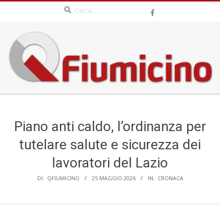
Search
Skip
to
content
QFIUMICINO.COM
Secondary
Navigation
Menu
Piano anti caldo, l’ordinanza per
tutelare salute e sicurezza dei
lavoratori del Lazio
DI:
QFIUMICINO
25 MAGGIO 2026
IN:
CRONACA