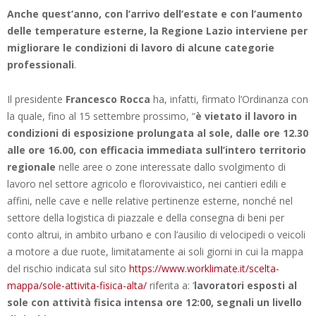
Anche quest’anno, con l’arrivo dell’estate e con l’aumento
delle temperature esterne, la Regione Lazio interviene per
migliorare le condizioni di lavoro di alcune categorie
professionali
.
Il presidente
Francesco Rocca
ha, infatti, firmato l’Ordinanza con
la quale, fino al 15 settembre prossimo, “
è vietato il lavoro in
condizioni di esposizione prolungata al sole, dalle ore 12.30
alle ore 16.00, con efficacia immediata sull’intero territorio
regionale
nelle aree o zone interessate dallo svolgimento di
lavoro nel settore agricolo e florovivaistico, nei cantieri edili e
affini, nelle cave e nelle relative pertinenze esterne, nonché nel
settore della logistica di piazzale e della consegna di beni per
conto altrui, in ambito urbano e con l’ausilio di velocipedi o veicoli
a motore a due ruote, limitatamente ai soli giorni in cui la mappa
del rischio indicata sul sito
https://www.worklimate.it/scelta-
mappa/sole-attivita-fisica-alta/
riferita a: ‘
lavoratori esposti al
sole con attività fisica intensa ore 12:00, segnali un livello