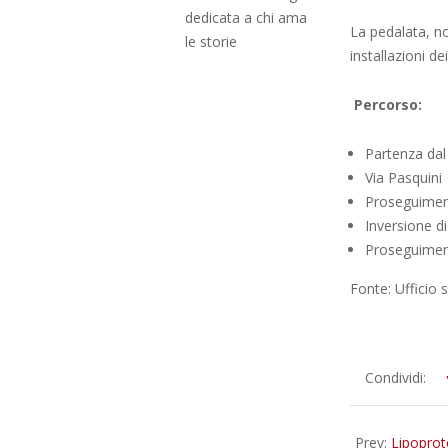
dedicata a chi ama
La pedalata, no
le storie
installazioni de
Percorso:
Partenza da
Via Pasquini
Proseguime
Inversione d
Proseguime
Fonte: Ufficio
2025-
Condividi:
09-
17
Prev:
Lipoprot