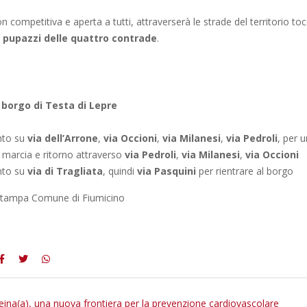
n competitiva e aperta a tutti, attraverserà le strade del territorio t
i
pupazzi delle quattro contrade
.
l
borgo di Testa di Lepre
nto su
via dell’Arrone
,
via Occioni
,
via Milanesi
,
via Pedroli
, per 
i marcia e ritorno attraverso
via Pedroli
,
via Milanesi
,
via Occioni
nto su
via di Tragliata
, quindi
via Pasquini
per rientrare al borgo
 stampa Comune di Fiumicino
eina(a), una nuova frontiera per la prevenzione cardiovascolare