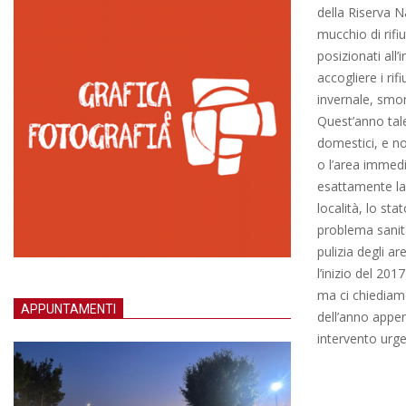
della Riserva 
mucchio di rifi
posizionati all
accogliere i rif
invernale, smon
Quest’anno tale
domestici, e non
o l’area immedi
esattamente la
località, lo sta
problema sanita
pulizia degli ar
l’inizio del 201
ma ci chiediamo
APPUNTAMENTI
dell’anno appe
intervento urge