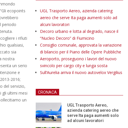
 immondo
 “Gli ecopoints
UGL Trasporto Aereo, azienda catering
 dovrebbero
aereo che serve Ita paga aumenti solo ad
el periodo
alcuni lavoratori
ntenuta.
Decoro urbano e lotta al degrado, nasce il
liere i rifiuti
“Nucleo Decoro” di Fiumicino
hio qualsiasi,
Consiglio comunale, approvata la variazione
ccato sia
di bilancio per il Piano delle Opere Pubbliche
a nostra
Aeroporto, proseguono i lavori del nuovo
resenta un serio
svincolo per cargo city e lunga sosta
utenzione e
Sull’Aurelia arriva il nuovo autovelox Vergilius
i 2013-2016;
o del servizio,
CRONACA
 gli ultimi mesi
ollecitiamo un
UGL Trasporto Aereo,
azienda catering aereo che
serve Ita paga aumenti solo
ad alcuni lavoratori