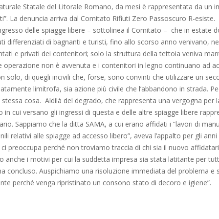
Naturale Statale del Litorale Romano, da mesi è rappresentata da un
uti”. La denuncia arriva dal Comitato Rifiuti Zero Passoscuro R-esiste.
’ingresso delle spiagge libere – sottolinea il Comitato – che in estate
iuti differenziati di bagnanti e turisti, fino allo scorso anno venivano, n
tati e privati dei contenitori; solo la struttura della tettoia veniva ma
 operazione non è avvenuta e i contenitori in legno continuano ad accog
 solo, di quegli incivili che, forse, sono convinti che utilizzare un secc
atamente limitrofa, sia azione più civile che l’abbandono in strada. Pe
 stessa cosa. Aldilà del degrado, che rappresenta una vergogna per l
to in cui versano gli ingressi di questa e delle altre spiagge libere rapp
rio. Sappiamo che la ditta SAMA, a cui erano affidati i “lavori di man
enili relativi alle spiagge ad accesso libero”, aveva l’appalto per gli ann
7 ci preoccupa perché non troviamo traccia di chi sia il nuovo affidatari
 anche i motivi per cui la suddetta impresa sia stata latitante per tutti
na concluso. Auspichiamo una risoluzione immediata del problema e s
nte perché venga ripristinato un consono stato di decoro e igiene”.