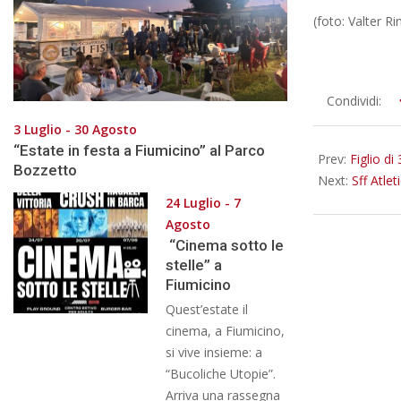
(foto: Valter Ri
2017-
Condividi:
01-
3 Luglio - 30 Agosto
09
“Estate in festa a Fiumicino” al Parco
Prev:
Figlio di
Bozzetto
Next:
Sff Atlet
24 Luglio - 7
Agosto
“Cinema sotto le
stelle” a
Fiumicino
Quest’estate il
cinema, a Fiumicino,
si vive insieme: a
“Bucoliche Utopie”.
Arriva una rassegna