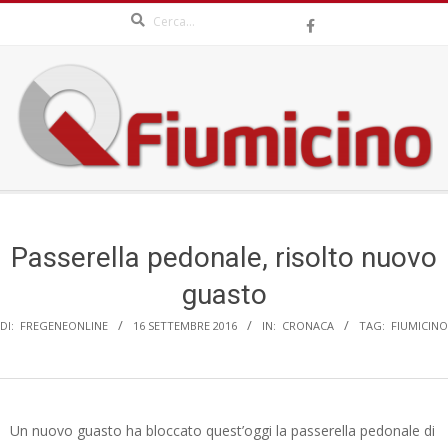
Search
Skip
to
content
QFIUMICINO.COM
Secondary
Navigation
Menu
Passerella pedonale, risolto nuovo
guasto
DI:
FREGENEONLINE
16 SETTEMBRE 2016
IN:
CRONACA
TAG:
FIUMICINO
Un nuovo guasto ha bloccato quest’oggi la passerella pedonale di