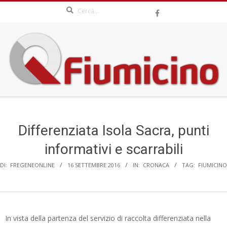
Search
Skip
to
content
QFIUMICINO.COM
Secondary
Navigation
Menu
Differenziata Isola Sacra, punti
informativi e scarrabili
DI:
FREGENEONLINE
16 SETTEMBRE 2016
IN:
CRONACA
TAG:
FIUMICINO
In vista della partenza del servizio di raccolta differenziata nella