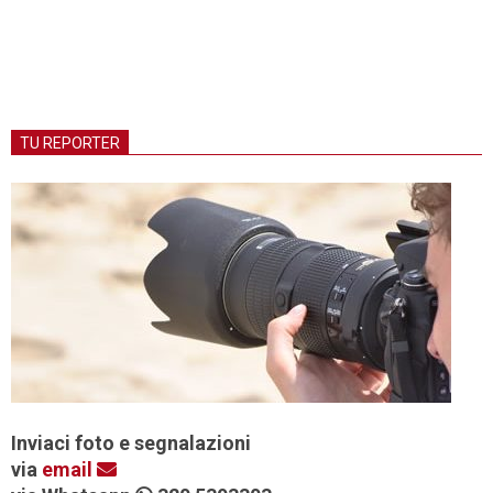
TU REPORTER
Inviaci foto e segnalazioni
via
email