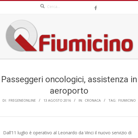
Search
Skip
to
content
QFIUMICINO.COM
Secondary
Navigation
Menu
Passeggeri oncologici, assistenza in
aeroporto
DI:
FREGENEONLINE
13 AGOSTO 2016
IN:
CRONACA
TAG:
FIUMICINO
Dall’11 luglio è operativo al Leonardo da Vinci il nuovo servizio di