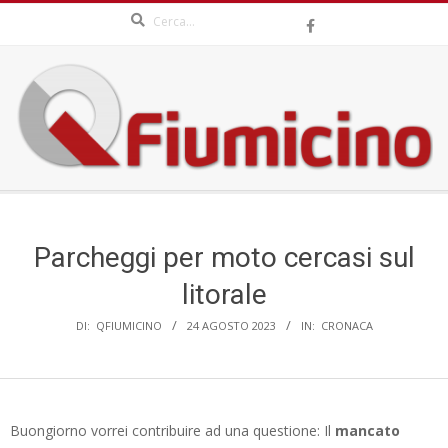
Search
Skip
to
content
QFIUMICINO.COM
Secondary
Navigation
Menu
Parcheggi per moto cercasi sul
litorale
DI:
QFIUMICINO
24 AGOSTO 2023
IN:
CRONACA
Buongiorno vorrei contribuire ad una questione: Il
mancato