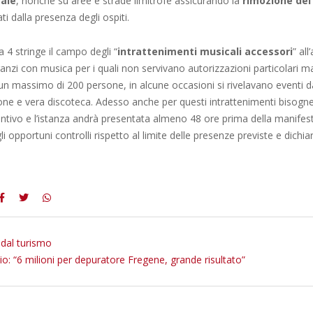
cale
, nonché su aree e strade limitrofe assicurando la
rimozione dei r
ti dalla presenza degli ospiti.
4 stringe il campo degli “
intrattenimenti musicali accessori
” all
ranzi con musica per i quali non servivano autorizzazioni particolari 
 un massimo di 200 persone, in alcune occasioni si rivelavano eventi 
one e vera discoteca. Adesso anche per questi intrattenimenti bisogn
ntivo e l’istanza andrà presentata almeno 48 ore prima della manifest
li opportuni controlli rispetto al limite delle presenze previste e dichiar
 dal turismo
io: “6 milioni per depuratore Fregene, grande risultato”