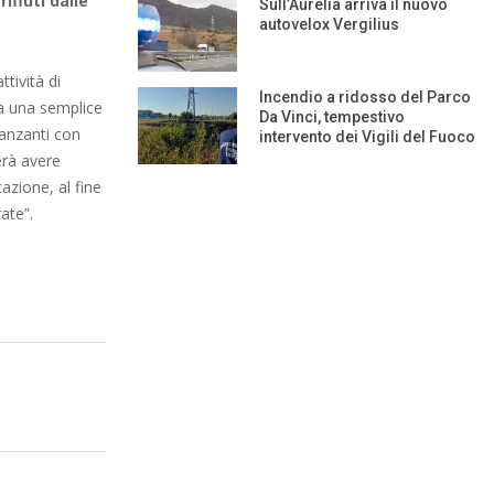
ifiuti dalle
Sull’Aurelia arriva il nuovo
autovelox Vergilius
’attività di
Incendio a ridosso del Parco
ma una semplice
Da Vinci, tempestivo
danzanti con
intervento dei Vigili del Fuoco
erà avere
azione, al fine
ate”.