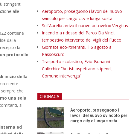
iù stringenti
nzione alle
Aeroporto, proseguono i lavori del nuovo
svincolo per cargo city e lunga sosta
Sull’Aurelia arriva il nuovo autovelox Vergilius
Incendio a ridosso del Parco Da Vinci,
2022 contiene
tempestivo intervento dei Vigili del Fuoco
ite dalla
Giornate eco-itineranti, il 6 agosto a
recepito la
Passoscuro
 un protocollo
Trasporto scolastico, Ezio-Bonanni-
Calicchio: “Autisti aspettano stipendi,
Comune intervenga”
i inizio della
rma niente
e, sempre che
CRONACA
imo una sola
comitanti, si
Aeroporto, proseguono i
lavori del nuovo svincolo per
cargo city e lunga sosta
 interna ed