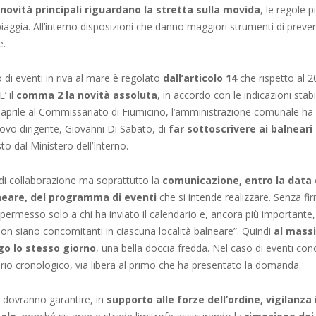
novità principali riguardano la stretta sulla movida
, le regole p
spiaggia. All’interno disposizioni che danno maggiori strumenti di preve
e.
di eventi in riva al mare è regolato
dall’articolo 14
che rispetto al 
’ il
comma 2 la novità assoluta
, in accordo con le indicazioni stabil
 aprile al Commissariato di Fiumicino, l’amministrazione comunale ha 
uovo dirigente, Giovanni Di Sabato, di
far sottoscrivere ai balneari
to dal Ministero dell’Interno.
 di collaborazione ma soprattutto la
comunicazione, entro la data d
neare, del programma di eventi
che si intende realizzare. Senza fi
 permesso solo a chi ha inviato il calendario e, ancora più important
non siano concomitanti in ciascuna località balneare”. Quindi
al mass
go lo stesso giorno
, una bella doccia fredda. Nel caso di eventi con
riterio cronologico, via libera al primo che ha presentato la domanda.
ri dovranno garantire, in
supporto alle forze dell’ordine, vigilanza