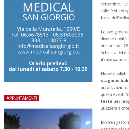
settembre. Le
sulle feste in 
forze dell’ordin
Lo svolgimento 
diverse novità. E
riunione del 28
richiesta del n
d’intesa
previs
Nuovi obblighi
stagione bal
autorizzazioni,
questi eventi “
APPUNTAMENTI
festa per luo
utilizzerà il c
Inoltre i gesto