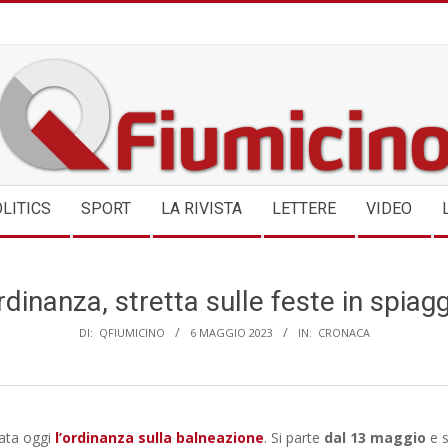
QFIUMICINO.COM
LITICS
SPORT
LA RIVISTA
LETTERE
VIDEO
dinanza, stretta sulle feste in spiag
DI:
QFIUMICINO
6 MAGGIO 2023
IN:
CRONACA
cata oggi
l’ordinanza sulla balneazione
. Si parte
dal 13 maggio
e s