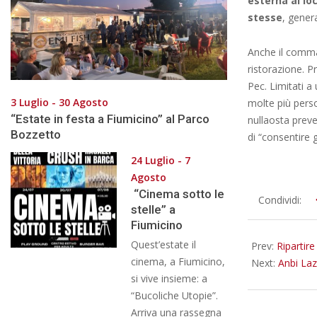
esterna al lo
stesse
, genera
Anche il comma 
ristorazione. P
Pec. Limitati a
3 Luglio - 30 Agosto
molte più pers
“Estate in festa a Fiumicino” al Parco
nullaosta preve
Bozzetto
di “consentire g
24 Luglio - 7
Agosto
“Cinema sotto le
2023-
Condividi:
stelle” a
05-
Fiumicino
06
Quest’estate il
Prev:
Ripartire
cinema, a Fiumicino,
Next:
Anbi Laz
si vive insieme: a
“Bucoliche Utopie”.
Arriva una rassegna