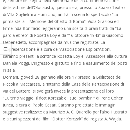
E, sempre nel segno della Memoria e della commemorazione
delle vittime dell’Olocausto, questa sera, presso lo Spazio Teatro
di Villa Guglielmi a Fiumicino, andrà in scena lo spettacolo “La
prima stella – Memorie del Ghetto di Roma”: Viola Graziosi ed
Ermelinda Bonifacio leggeranno una scelta di brani tratti da “La
parola ebreo” di Rosetta Loy e da “16 ottobre 1943” di Giacomo
Debenedetti, accompagnate da musiche registrate. La
rappresentazione è a cura dell’Associazione Esplor/Azioni,
saranno presenti la scrittrice Rosetta Loy e l’Assessore alla cultura
Daniela Poggi. L’ingresso è gratuito e fino a esaurimento dei posti
in sala.
Domani, giovedì 28 gennaio alle ore 17 presso la Biblioteca dei
Piccoli a Maccarese, all’interno della Casa della Partecipazione di
via del Buttero, si svolgerà invece la presentazione del libro
“L’ultimo viaggio. Il dott Korczak e i suoi bambini” di Irene Cohen
Junca, a cura di Paolo Cesari. Saranno proiettate le immagini
suggestive realizzate da Maurizio A. C. Quarello per l’albo illustrato
e alcuni spezzoni del film “Dottor Korczak” del regista A. Wajda.