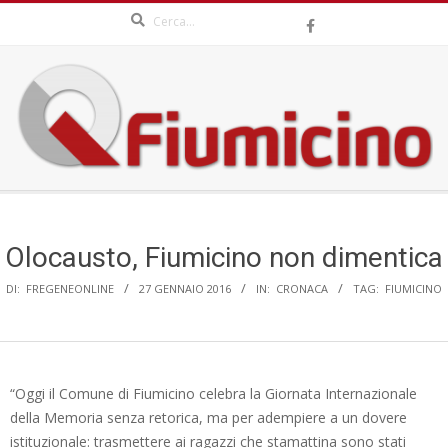
Search
Skip
to
content
QFIUMICINO.COM
Secondary
Navigation
Menu
Olocausto, Fiumicino non dimentica
DI:
FREGENEONLINE
27 GENNAIO 2016
IN:
CRONACA
TAG:
FIUMICINO
“Oggi il Comune di Fiumicino celebra la Giornata Internazionale
della Memoria senza retorica, ma per adempiere a un dovere
istituzionale: trasmettere ai ragazzi che stamattina sono stati