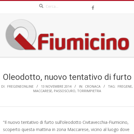
Search
Skip
to
content
QFIUMICINO.COM
Secondary
Navigation
Menu
Oleodotto, nuovo tentativo di furto
DI:
FREGENEONLINE
13 NOVEMBRE 2014
IN:
CRONACA
TAG:
FREGENE
,
MACCARESE
,
PASSOSCURO
,
TORRIMPIETRA
“Il nuovo tentativo di furto sull’oleodotto Civitavecchia-Fiumicino,
scoperto questa mattina in zona Maccarese, vicino al luogo dove