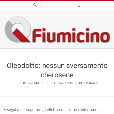
Search
Skip
to
content
QFIUMICINO.COM
Secondary
Navigation
Menu
Oleodotto: nessun sversamento
cherosene
DI:
FREGENEONLINE
6 FEBBRAIO 2016
IN:
CRONACA
“A seguito del sopralluogo effettuato e come confermato dai