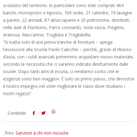
scolastici del territorio. In particolare sono stati comprati 464
banchi, monoposto e biposto, 709 sedie, 21 cattedre, 19 lavagne
a parete, 22 armadi, 87 attaccapanni e 20 poltroncine, distribuiti
nelle aule di Fiumicino, Parco Leonardo, Isola sacra, Fregene,
Aranova, Maccarese, Tragliata e Tragliatella.
“Si tratta solo di una prima tranche di forniture – spiega
l’assessore alla Scuola Paolo Calicchio – perché, grazie al ribasso
d’asta, con i soldi avanzati potremmo acquistare nuovo materiale,
secondo le necessità che ci saranno indicate direttamente dalle
scuole. Dopo tanti anni di incuria, ci rendiamo conto che le
esigenze sono ben maggiori. È solo un primo passo, che dimostra
il nostro impegno nel voler migliorare le classi dove studiano i
nostri ragazzi”.
2014-
Condividi:
09-
09
Prev:
Sanzioni a chi non riscuote