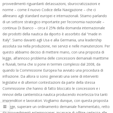
provvedimenti riguardanti detassazioni, sburocratizzazioni e
norme – come il nuovo Codice della Navigazione – che ci
allineano agli standard europei e internazionali. Stiamo parlando
di un settore strategico importante per l’economia nazionale –
continua Di Bianco – circa il 25% della domanda internazionale
dei prodotti della nautica da diporto è assorbito dal “made in
Italy”. Siamo davanti agli Usa e alla Germania, una leadership
assoluta sia nella produzione, nei servizi e nelle manutenzioni. Per
questo abbiamo deciso di mettere mano, con una proposta di
legge, all’annoso problema delle concessioni demaniali marittime
e fluviali, tema che si pone in termini complessi dal 2008, da
quando la Commissione Europea ha avviato una procedura di
infrazione. Da allora si sono generati una serie di interventi
legislativi e di ulteriori contestazioni da parte della stessa
Commissione che hanno di fatto bloccato le concessioni e i
rinnovi della cantieristica nautica producendo incertezza tra tanti
imprenditori e lavoratori. Vogliamo dunque, con questa proposta
di legge, superare un ordinamento demaniale frammentato, retto
da provvedimenti estemporanei, incapace di offrire certezza alle