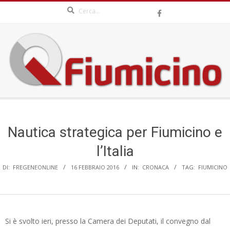
Search
Skip
to
content
QFIUMICINO.COM
Secondary
Navigation
Menu
Nautica strategica per Fiumicino e
l’Italia
DI:
FREGENEONLINE
16 FEBBRAIO 2016
IN:
CRONACA
TAG:
FIUMICINO
Si è svolto ieri, presso la Camera dei Deputati, il convegno dal