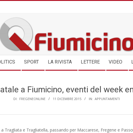
QFIUMICINO.COM
LITICS
SPORT
LA RIVISTA
LETTERE
VIDEO
atale a Fiumicino, eventi del week e
DI:
FREGENEONLINE
11 DICEMBRE 2015
IN:
APPUNTAMENTI
ra a Tragliata e Tragliatella, passando per Maccarese, Fregene e Pass