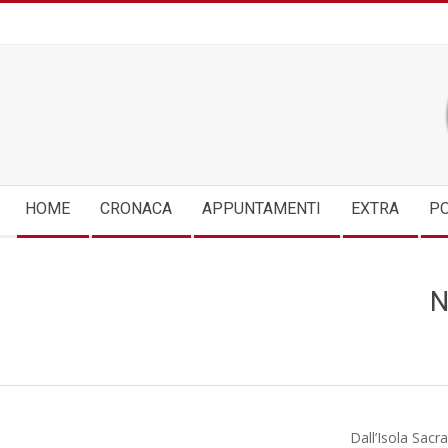
Skip
to
content
Secondary
HOME
CRONACA
APPUNTAMENTI
EXTRA
PO
Navigation
Menu
N
Dall’Isola Sac