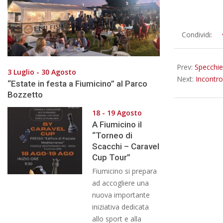
2015-
Condividi:
12-
11
Prev:
Specchie
3 Luglio - 30 Agosto
Next:
Incontro
“Estate in festa a Fiumicino” al Parco
Bozzetto
18 - 19 Agosto
A Fiumicino il
“Torneo di
Scacchi – Caravel
Cup Tour”
Fiumicino si prepara
ad accogliere una
nuova importante
iniziativa dedicata
allo sport e alla