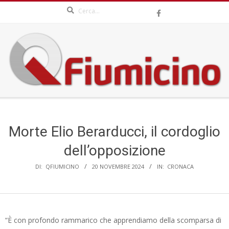
Search
Skip
to
content
QFIUMICINO.COM
Secondary
Navigation
Menu
Morte Elio Berarducci, il cordoglio
dell’opposizione
DI:
QFIUMICINO
20 NOVEMBRE 2024
IN:
CRONACA
“È con profondo rammarico che apprendiamo della scomparsa di