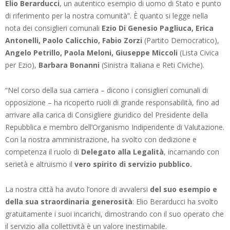
Elio Berarducci
, un autentico esempio di uomo di Stato e punto
di riferimento per la nostra comunità”. È quanto si legge nella
nota dei consiglieri comunali
Ezio Di Genesio Pagliuca, Erica
Antonelli, Paolo Calicchio, Fabio Zorzi
(Partito Democratico),
Angelo Petrillo, Paola Meloni, Giuseppe Miccoli
(Lista Civica
per Ezio),
Barbara Bonanni
(Sinistra Italiana e Reti Civiche).
“Nel corso della sua carriera – dicono i consiglieri comunali di
opposizione – ha ricoperto ruoli di grande responsabilità, fino ad
arrivare alla carica di Consigliere giuridico del Presidente della
Repubblica e membro dell’Organismo Indipendente di Valutazione.
Con la nostra amministrazione, ha svolto con dedizione e
competenza il ruolo di
Delegato alla Legalità
, incarnando con
serietà e altruismo il
vero spirito di servizio pubblico.
La nostra città ha avuto l’onore di avvalersi
del suo esempio e
della sua straordinaria generosità
: Elio Berarducci ha svolto
gratuitamente i suoi incarichi, dimostrando con il suo operato che
il servizio alla collettività è un valore inestimabile.