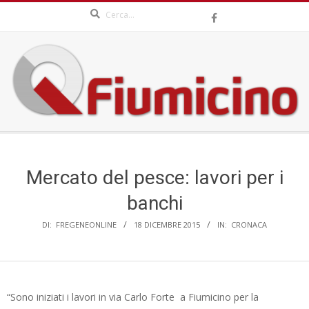
Search
Skip
to
content
QFIUMICINO.COM
Secondary
Navigation
Menu
Mercato del pesce: lavori per i
banchi
DI:
FREGENEONLINE
18 DICEMBRE 2015
IN:
CRONACA
“Sono iniziati i lavori in via Carlo Forte a Fiumicino per la