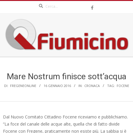
Search
Skip
to
content
QFIUMICINO.COM
Secondary
Navigation
Menu
Mare Nostrum finisce sott’acqua
DI:
FREGENEONLINE
16 GENNAIO 2016
IN:
CRONACA
TAG:
FOCENE
Dal Nuovo Comitato Cittadino Focene riceviamo e pubblichiamo.
“La foce del canale delle acque alte, quella che di fatto divide
Focene con Fregene, praticamente non esiste più. La sabbia si è