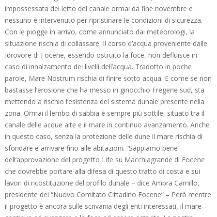
impossessata del letto del canale ormai da fine novembre e
nessuno è intervenuto per ripristinare le condizioni di sicurezza.
Con le piogge in arrivo, come annunciato dai meteorologi, la
situazione rischia di collassare. Il corso d’acqua proveniente dalle
Idrovore di Focene, essendo ostruito la foce, non defluisce in
caso di innalzamento dei livelli dell’acqua. Tradotto in poche
parole, Mare Nostrum rischia di finire sotto acqua. E come se non
bastasse l’erosione che ha messo in ginocchio Fregene sud, sta
mettendo a rischio l’esistenza del sistema dunale presente nella
zona. Ormai il lembo di sabbia è sempre più sottile, situato tra il
canale delle acque alte e il mare in continuo avanzamento. Anche
in questo caso, senza la protezione delle dune il mare rischia di
sfondare e arrivare fino alle abitazioni. “Sappiamo bene
dell’approvazione del progetto Life su Macchiagrande di Focene
che dovrebbe portare alla difesa di questo tratto di costa e sui
lavori di ricostituzione del profilo dunale – dice Ambra Camillo,
presidente del “Nuovo Comitato Cittadino Focene” – Però mentre
il progetto è ancora sulle scrivania degli enti interessati, il mare