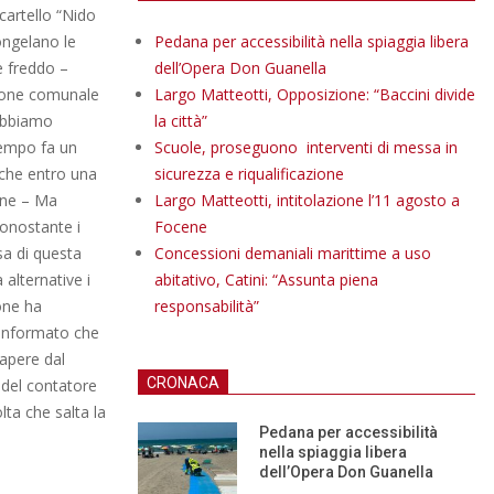
cartello “Nido
congelano le
Pedana per accessibilità nella spiaggia libera
e freddo –
dell’Opera Don Guanella
zione comunale
Largo Matteotti, Opposizione: “Baccini divide
’abbiamo
la città”
tempo fa un
Scuole, proseguono interventi di messa in
 che entro una
sicurezza e riqualificazione
one – Ma
Largo Matteotti, intitolazione l’11 agosto a
nonostante i
Focene
sa di questa
Concessioni demaniali marittime a uso
 alternative i
abitativo, Catini: “Assunta piena
one ha
responsabilità”
a informato che
sapere dal
CRONACA
 del contatore
lta che salta la
Pedana per accessibilità
nella spiaggia libera
dell’Opera Don Guanella