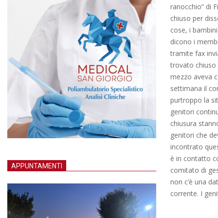
ranocchio” di F
chiuso per diss
cose, i bambini
dicono i membr
tramite fax invi
trovato chiuso
mezzo aveva ce
settimana il c
purtroppo la si
genitori conti
chiusura stanno
genitori che d
incontrato ques
è in contatto c
APPUNTAMENTI
comitato di ges
non c’è una dat
corrente. I gen