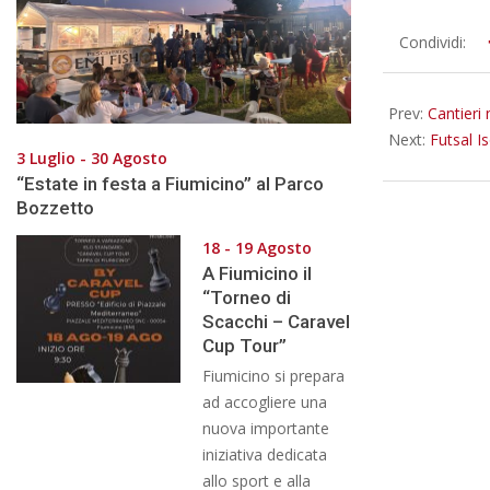
2016-
Condividi:
03-
21
Prev:
Cantieri
Next:
Futsal Is
3 Luglio - 30 Agosto
“Estate in festa a Fiumicino” al Parco
Bozzetto
18 - 19 Agosto
A Fiumicino il
“Torneo di
Scacchi – Caravel
Cup Tour”
Fiumicino si prepara
ad accogliere una
nuova importante
iniziativa dedicata
allo sport e alla