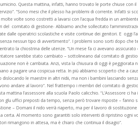
iumicino. Questa mattina, infatti, hanno trovato le porte chiuse con il 
ervizio”. “Sono mesi che il plesso ha problemi di corrente. Infatti si s
 molte volte sono costretti a lavarsi con l’acqua fredda in un ambient
i del comitato di gestione- Abbiamo anche sollecitato l’amministra
ate dalle operatrici scolastiche e visite continue dei genitori. E oggi l
 senza nessun tipo di avvertimento”. I problemi sono sorti dopo che 
ntrato la chiostrina delle utenze. “Un mese fa ci avevano assicurato
ontatore sarebbe stato cambiato – sottolineano dal comitato di gesti
tuazione non è cambiata. Anzi, vista la chiusura di oggi è peggiorata 
nuano a pagare una cospicua retta. In più abbiamo scoperto che a cau
 dislocando le maestre in altri nidii, ma non i bambini lasciando senza
evono andare al lavoro“. Nel frattempo i membri del comitato di gesti
ta mattina l’assessore alla scuola Paolo calicchio. “L’Assessore ci h
on glu uffici preposti da tempo, senza però trovare risposte – fanno 
tione – Domani il nido verrà riaperto, ma per il lavoro di sostituzione
a certa. Al momento sono garantiti solo interventi di ripristino ogni vo
itori rimangono in attesa, ma è chiaro che continua il disagio”.