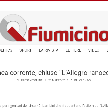
QFIUMICINO.COM
LITICS
SPORT
LA RIVISTA
LETTERE
VIDEO
ca corrente, chiuso “L’Allegro ranocc
DI:
FREGENEONLINE
21 MARZO 2016
IN:
CRONACA
per i genitori dei circa 40 bambini che frequentano l’asilo nido “L’All