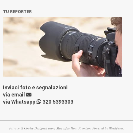
TU REPORTER
Inviaci foto e segnalazioni
via
email
via Whatsapp
320 5393303
Privacy & Cookie
Designed using
Magazine Hoot Premium
. Powered by
WordPress
.