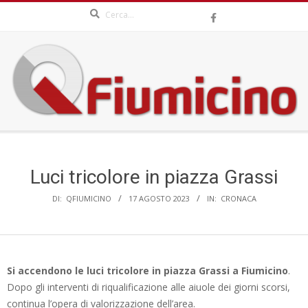
Search
Skip
to
content
QFIUMICINO.COM
Secondary
Navigation
Menu
Luci tricolore in piazza Grassi
DI:
QFIUMICINO
17 AGOSTO 2023
IN:
CRONACA
Si accendono le luci tricolore in piazza Grassi a Fiumicino
.
Dopo gli interventi di riqualificazione alle aiuole dei giorni scorsi,
continua l’opera di valorizzazione dell’area.