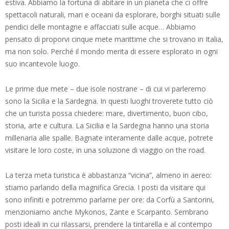
estiva. Abbiamo la fortuna di abitare in un pianeta che ci offre
spettacoli naturali, mari e oceani da esplorare, borghi situati sulle
pendici delle montagne e affacciati sulle acque… Abbiamo
pensato di proporvi cinque mete marittime che si trovano in Italia,
ma non solo. Perché il mondo merita di essere esplorato in ogni
suo incantevole luogo.
Le prime due mete – due isole nostrane – di cui vi parleremo
sono la Sicilia e la Sardegna. In questi luoghi troverete tutto ciò
che un turista possa chiedere: mare, divertimento, buon cibo,
storia, arte e cultura. La Sicilia e la Sardegna hanno una storia
millenaria alle spalle. Bagnate interamente dalle acque, potrete
visitare le loro coste, in una soluzione di viaggio on the road.
La terza meta turistica è abbastanza “vicina”, almeno in aereo:
stiamo parlando della magnifica Grecia. I posti da visitare qui
sono infiniti e potremmo parlarne per ore: da Corfù a Santorini,
menzioniamo anche Mykonos, Zante e Scarpanto. Sembrano
posti ideali in cui rilassarsi, prendere la tintarella e al contempo