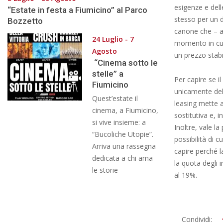
esigenze e dell
“Estate in festa a Fiumicino” al Parco
stesso per un 
Bozzetto
canone che – a
24 Luglio - 7
momento in cui i
Agosto
un prezzo stabi
“Cinema sotto le
stelle” a
Per capire se il
Fiumicino
unicamente del 
Quest’estate il
leasing mette 
cinema, a Fiumicino,
sostitutiva e, i
si vive insieme: a
Inoltre, vale la
“Bucoliche Utopie”.
possibilità di c
Arriva una rassegna
capire perché la
dedicata a chi ama
la quota degli 
le storie
al 19%.
2017-
Condividi: