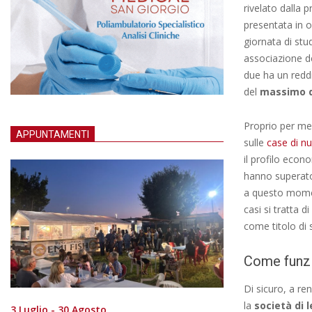
rivelato dalla 
presentata in oc
giornata di stu
associazione del
due ha un reddi
del
massimo d
Proprio per me
APPUNTAMENTI
sulle
case di n
il profilo econ
hanno superato 
a questo mome
casi si tratta
come titolo di 
Come funzio
Di sicuro, a re
la
società di 
3 Luglio - 30 Agosto