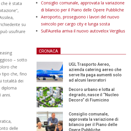
Consiglio comunale, approvata la variazione
 che è stata
di bilancio per il Piano delle Opere Pubbliche
bitazione”,
Aeroporto, proseguono i lavori del nuovo
Assilea,
svincolo per cargo city e lunga sosta
 richiedente su
Sull’Aurelia arriva il nuovo autovelox Vergilius
 può usufruire
CRONACA
 leasing
aggioso – sotto
UGL Trasporto Aereo,
coloro che
azienda catering aereo che
 tipo che, fino
serve Ita paga aumenti solo
ad alcuni lavoratori
si totalità dei
l diploma
Decoro urbano e lotta al
8 anni.
degrado, nasce il “Nucleo
Decoro” di Fiumicino
Consiglio comunale,
approvata la variazione di
ratica,
bilancio per il Piano delle
onto delle
Opere Pubbliche