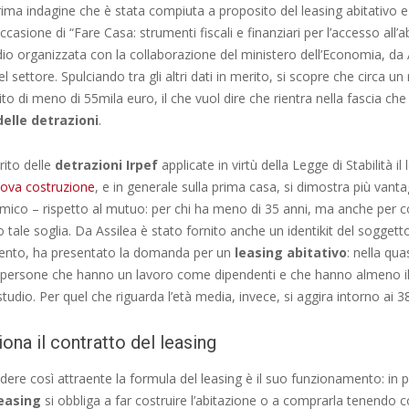
prima indagine che è stata compiuta a proposito del leasing abitativo e
casione di “Fare Casa: strumenti fiscali e finanziari per l’accesso all’a
dio organizzata con la collaborazione del ministero dell’Economia, da 
 settore. Spulciando tra gli altri dati in merito, si scopre che circa un
to di meno di 55mila euro, il che vuol dire che rientra nella fascia che
elle detrazioni
.
rito delle
detrazioni Irpef
applicate in virtù della Legge di Stabilità il
uova costruzione
, e in generale sulla prima casa, si dimostra più vant
omico – rispetto al mutuo: per chi ha meno di 35 anni, ma anche per 
tale soglia. Da Assilea è stato fornito anche un identikit del soggetto
nto, ha presentato la domanda per un
leasing abitativo
: nella qua
 di persone che hanno un lavoro come dipendenti e che hanno almeno i
studio. Per quel che riguarda l’età media, invece, si aggira intorno ai 3
na il contratto del leasing
ndere così attraente la formula del leasing è il suo funzionamento: in p
leasing
si obbliga a far costruire l’abitazione o a comprarla tenendo c