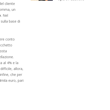
el cliente
 somma, un
e
. Nel
 sulla base di
ere conto
acchetto
posta
ellazione.
va al 4% e la
difficile, allora,
infine, che per
4mila euro, pari