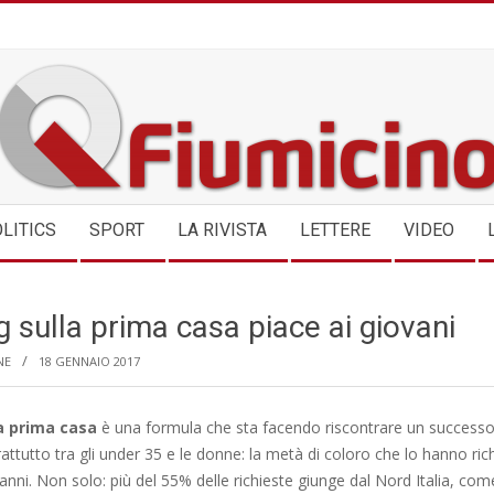
QFIUMICINO.COM
LITICS
SPORT
LA RIVISTA
LETTERE
VIDEO
ng sulla prima casa piace ai giovani
NE
18 GENNAIO 2017
la prima casa
è una formula che sta facendo riscontrare un success
ttutto tra gli under 35 e le donne: la metà di coloro che lo hanno richi
nni. Non solo: più del 55% delle richieste giunge dal Nord Italia, com