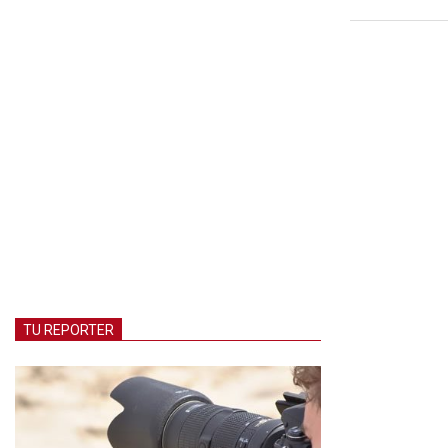
01-
18
TU REPORTER