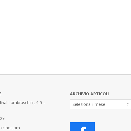
E
ARCHIVIO ARTICOLI
Archivio
inal Lambruschini, 4-5 –
Articoli
329
micino.com