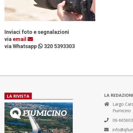
Inviaci foto e segnalazioni
via
email
via Whatsapp
320 5393303
LA REDAZION
LA RIVISTA
Largo Card
Fiumicino
06-66560
info@qfiu