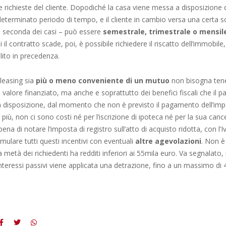
e richieste del cliente. Dopodiché la casa viene messa a disposizione d
determinato periodo di tempo, e il cliente in cambio versa una certa
 seconda dei casi – può essere
semestrale, trimestrale o mensil
l contratto scade, poi, è possibile richiedere il riscatto dell’immobile,
lito in precedenza.
 leasing sia
più o meno conveniente di un mutuo
non bisogna ten
valore finanziato, ma anche e soprattutto dei benefici fiscali che il p
a disposizione, dal momento che non è previsto il pagamento dell’im
n più, non ci sono costi né per l’iscrizione di ipoteca né per la sua canc
 pena di notare l’imposta di registro sull’atto di acquisto ridotta, con l’I
umulare tutti questi incentivi con eventuali
altre agevolazioni
. Non è 
 metà dei richiedenti ha redditi inferiori ai 55mila euro. Va segnalato, 
interessi passivi viene applicata una detrazione, fino a un massimo di 