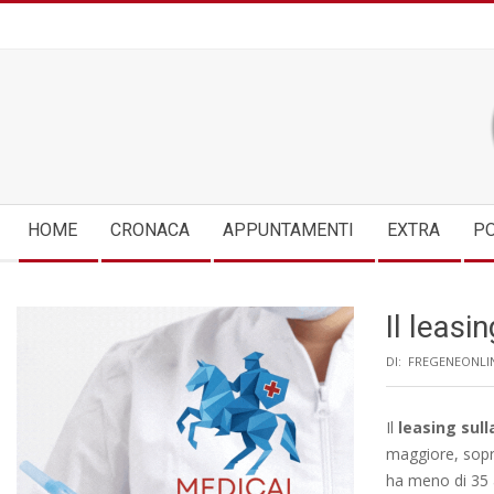
Skip
to
content
Secondary
HOME
CRONACA
APPUNTAMENTI
EXTRA
PO
Navigation
Menu
Il leasi
DI:
FREGENEONLI
Il
leasing sul
maggiore, sopra
ha meno di 35 a