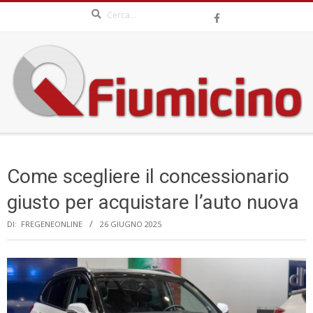
Search
Skip
to
content
QFIUMICINO.COM
Secondary
Navigation
Come scegliere il concessionario
Menu
giusto per acquistare l’auto nuova
DI:
FREGENEONLINE
26 GIUGNO 2025