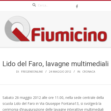
Search
Skip
to
content
QFIUMICINO.COM
Secondary
Navigation
Menu
Lido del Faro, lavagne multimediali
DI:
FREGENEONLINE
24 MAGGIO 2012
IN:
CRONACA
Sabato 26 maggio 2012 alle ore 11.00, nella sede centrale della
scuola Lido del Faro in Via Giuseppe Fontana13, si svolgerà la
cerimonia d’inaugurazione delle lavagne interattive multimediali