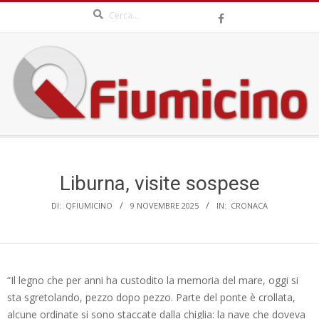
Search
Skip
to
content
QFIUMICINO.COM
Secondary
Navigation
Menu
Liburna, visite sospese
DI:
QFIUMICINO
9 NOVEMBRE 2025
IN:
CRONACA
“Il legno che per anni ha custodito la memoria del mare, oggi si
sta sgretolando, pezzo dopo pezzo. Parte del ponte è crollata,
alcune ordinate si sono staccate dalla chiglia: la nave che doveva