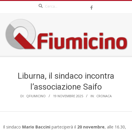
Search
Skip
to
content
QFIUMICINO.COM
Secondary
Navigation
Menu
Liburna, il sindaco incontra
l’associazione Saifo
DI:
QFIUMICINO
19 NOVEMBRE 2025
IN:
CRONACA
Il sindaco
Mario Baccini
parteciperà il
20 novembre
, alle 16.30,