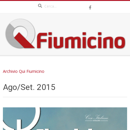
Search
Skip
to
content
QFIUMICINO.COM
Secondary
Navigation
Archivio Qui Fiumicino
Menu
Ago/Set. 2015