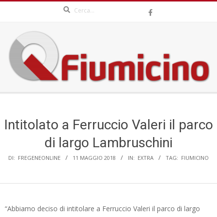
Search
Skip
to
content
QFIUMICINO.COM
Secondary
Navigation
Menu
Intitolato a Ferruccio Valeri il parco
di largo Lambruschini
DI:
FREGENEONLINE
11 MAGGIO 2018
IN:
EXTRA
TAG:
FIUMICINO
“Abbiamo deciso di intitolare a Ferruccio Valeri il parco di largo