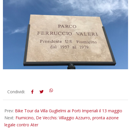
2018-
Condividi:
05-
11
Prev:
Bike Tour da Villa Guglielmi ai Porti Imperiali il 13 maggio
Next:
Fiumicino, De Vecchis: Villaggio Azzurro, pronta azione
legale contro Ater