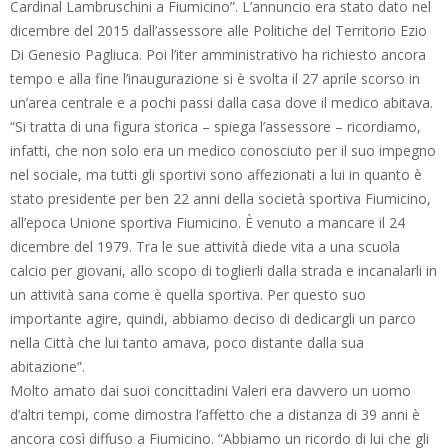
Cardinal Lambruschini a Fiumicino”. L’annuncio era stato dato nel
dicembre del 2015 dall’assessore alle Politiche del Territorio Ezio
Di Genesio Pagliuca. Poi l’iter amministrativo ha richiesto ancora
tempo e alla fine l’inaugurazione si è svolta il 27 aprile scorso in
un’area centrale e a pochi passi dalla casa dove il medico abitava.
“Si tratta di una figura storica – spiega l’assessore – ricordiamo,
infatti, che non solo era un medico conosciuto per il suo impegno
nel sociale, ma tutti gli sportivi sono affezionati a lui in quanto è
stato presidente per ben 22 anni della società sportiva Fiumicino,
all’epoca Unione sportiva Fiumicino. È venuto a mancare il 24
dicembre del 1979. Tra le sue attività diede vita a una scuola
calcio per giovani, allo scopo di toglierli dalla strada e incanalarli in
un attività sana come è quella sportiva. Per questo suo
importante agire, quindi, abbiamo deciso di dedicargli un parco
nella Città che lui tanto amava, poco distante dalla sua
abitazione”.
Molto amato dai suoi concittadini Valeri era davvero un uomo
d’altri tempi, come dimostra l’affetto che a distanza di 39 anni è
ancora così diffuso a Fiumicino. “Abbiamo un ricordo di lui che gli