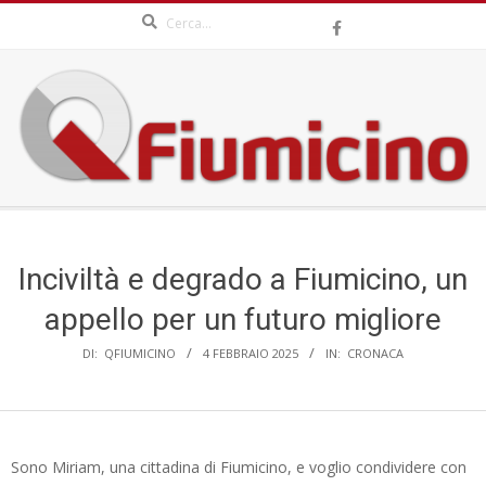
Search
Skip
to
content
QFIUMICINO.COM
Secondary
Navigation
Menu
Inciviltà e degrado a Fiumicino, un
appello per un futuro migliore
DI:
QFIUMICINO
4 FEBBRAIO 2025
IN:
CRONACA
Sono Miriam, una cittadina di Fiumicino, e voglio condividere con