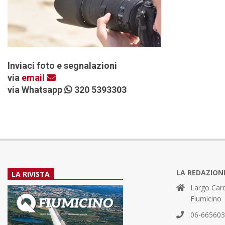
Inviaci foto e segnalazioni
via
email
via Whatsapp
320 5393303
LA REDAZION
LA RIVISTA
Largo Card
Fiumicino
06-66560