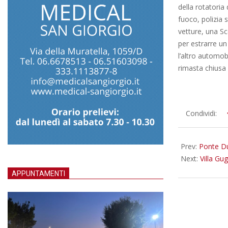
della rotatoria 
fuoco, polizia 
vetture, una Sc
per estrarre un
l’altro automob
rimasta chiusa 
2018-
Condividi:
10-
01
Prev:
Ponte Due
Next:
Villa Gug
APPUNTAMENTI