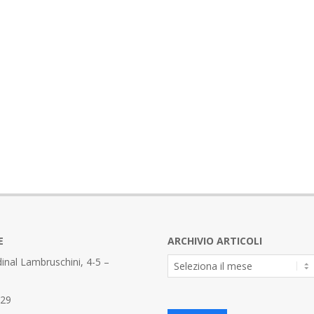
E
ARCHIVIO ARTICOLI
Archivio
inal Lambruschini, 4-5 –
Articoli
329