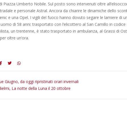
di Piazza Umberto Nobile. Sul posto sono intervenuti oltre all’elisoccors
stradale e personale Astral. Ancora da chiarire le dinamiche dello scont
enic e una Opel. I vigili del fuoco hanno dovuto segare le lamiere di u
 uomo di 58 anni: trasportato con l’elicottero al San Camillo in codic
ilista, un trentenne, è stato trasportato in ambulanza, al Grassi di Ost
per oltre un’ora.
 Giugno, da oggi ripristinati orari invernali
lielmi, La notte della Luna il 20 ottobre