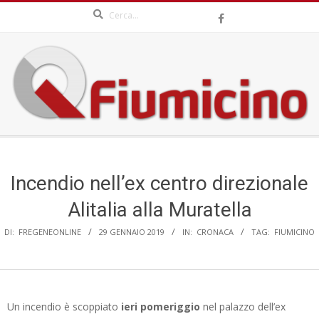
Search
Skip
to
content
QFIUMICINO.COM
Secondary
Navigation
Menu
Incendio nell’ex centro direzionale
Alitalia alla Muratella
DI:
FREGENEONLINE
29 GENNAIO 2019
IN:
CRONACA
TAG:
FIUMICINO
Un incendio è scoppiato
ieri pomeriggio
nel palazzo dell’ex