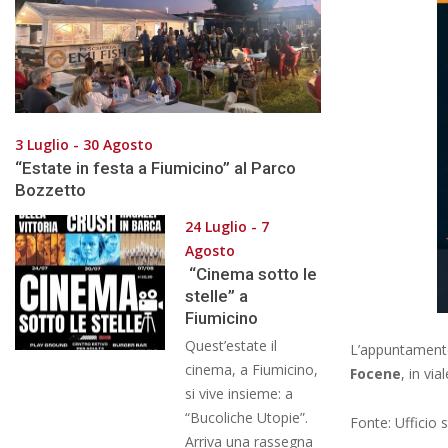
3 Luglio - 30 Agosto
“Estate in festa a Fiumicino” al Parco
Bozzetto
24 Luglio - 7
Agosto
“Cinema sotto le
stelle” a
Fiumicino
Quest’estate il
L’appuntament
cinema, a Fiumicino,
Focene
, in vi
si vive insieme: a
“Bucoliche Utopie”.
Fonte: Ufficio
Arriva una rassegna