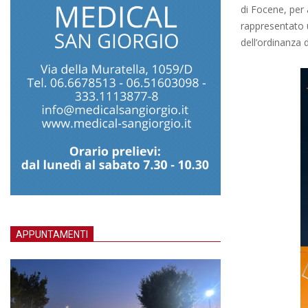
di Focene, per 
rappresentato u
dell’ordinanza d
APPUNTAMENTI