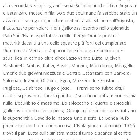
alla seconda si scopre grandissima. Sei punti in classifica, Augusta
e Catanzaro messe in fila. Solo due settimane fa sarebbe stato un
azzardo.L’Isola gioca per dare continuità alla vittoria sull’Augusta,
il Catanzaro per volare. Per i giallorossi esordio nello splendido
Pala Sant’Elia e aspettative a mille. Per gli Oranje prova di
maturità davanti a una delle squadre più forti del campionato.
Rufo ritrova Mentasti. Zoppo invece rimane a Fiumicino per
squalifica. In campo oltre all’ex Lazio vanno Lutta, Djelveh,
Bastianelli, Arribas, Rubei, Basile, Moreira, Marcelinho, Mongelli,
Emer e due giovani Mazzuca e Gentile. Catanzaro con Barbera,
Salomao, Iozzino, Osvaldo, Egea, Mazzei, i due Frustace,
Pugliese, Calabrese, Hugo e Jose. I ritmi sono subito alti, i
calabresi provano a fare la partita. L’Isola tiene botta e non rischia
nulla. L’equilibrio è massimo. Lo sbloccano al quarto e spiccioli i
giallorossi: cambio lento per gli Oranje, i padroni di casa sfruttano
la superiorità e Osvaldo la insacca. Uno a zero. La Banda Rufo
prende lo schiaffo ma non accusa. L’Isola gioca e al minuto 10.56
trova il pari. Lutta sulla sinistra mette il turbo e scarica al centro