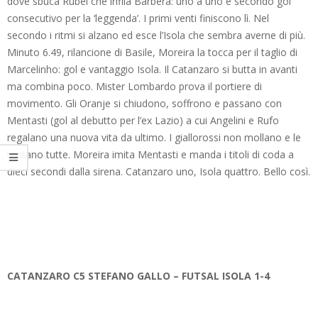
dove sbuca Rubei che infila Barbera: uno a uno e secondo gol
consecutivo per la ‘leggenda’. I primi venti finiscono lì. Nel
secondo i ritmi si alzano ed esce l’Isola che sembra averne di più.
Minuto 6.49, rilancione di Basile, Moreira la tocca per il taglio di
Marcelinho: gol e vantaggio Isola. Il Catanzaro si butta in avanti
ma combina poco. Mister Lombardo prova il portiere di
movimento. Gli Oranje si chiudono, soffrono e passano con
Mentasti (gol al debutto per l’ex Lazio) a cui Angelini e Rufo
regalano una nuova vita da ultimo. I giallorossi non mollano e le
tentano tutte. Moreira imita Mentasti e manda i titoli di coda a
dieci secondi dalla sirena. Catanzaro uno, Isola quattro. Bello così.
CATANZARO C5 STEFANO GALLO – FUTSAL ISOLA 1-4