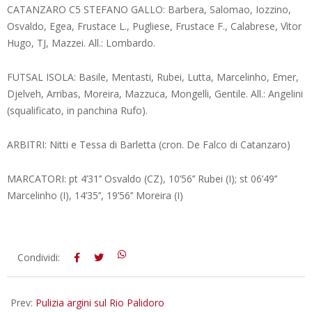
CATANZARO C5 STEFANO GALLO: Barbera, Salomao, Iozzino,
Osvaldo, Egea, Frustace L., Pugliese, Frustace F., Calabrese, Vìtor
Hugo, TJ, Mazzei. All.: Lombardo.
FUTSAL ISOLA: Basile, Mentasti, Rubei, Lutta, Marcelinho, Emer,
Djelveh, Arribas, Moreira, Mazzuca, Mongelli, Gentile. All.: Angelini
(squalificato, in panchina Rufo).
ARBITRI: Nitti e Tessa di Barletta (cron. De Falco di Catanzaro)
MARCATORI: pt 4’31’’ Osvaldo (CZ), 10’56’’ Rubei (I); st 06’49’’
Marcelinho (I), 14’35’’, 19’56’’ Moreira (I)
2015-
Condividi:
10-
12
Prev:
Pulizia argini sul Rio Palidoro