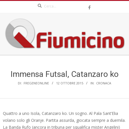
Search
Skip
to
content
QFIUMICINO.COM
Secondary
Navigation
Menu
Immensa Futsal, Catanzaro ko
DI:
FREGENEONLINE
12 OTTOBRE 2015
IN:
CRONACA
Quattro a uno Isola, Catanzaro ko. Un sogno. Al Pala Sant’Elia
volano solo gli Oranje. Partita assurda, giocata sempre a duemila.
La Banda Rufo (ancora in tribuna per squalifica mister Angelini)