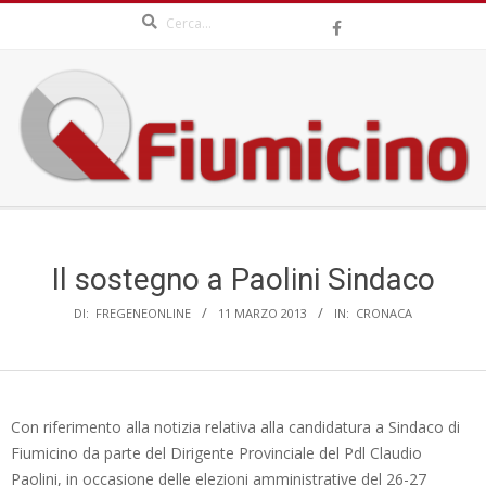
Search
Skip
to
content
QFIUMICINO.COM
Secondary
Navigation
Menu
Il sostegno a Paolini Sindaco
DI:
FREGENEONLINE
11 MARZO 2013
IN:
CRONACA
Con riferimento alla notizia relativa alla candidatura a Sindaco di
Fiumicino da parte del Dirigente Provinciale del Pdl Claudio
Paolini, in occasione delle elezioni amministrative del 26-27