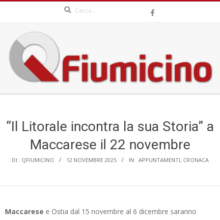
Search
Skip
to
content
QFIUMICINO.COM
Secondary
Navigation
Menu
“Il Litorale incontra la sua Storia” a
Maccarese il 22 novembre
DI:
QFIUMICINO
12 NOVEMBRE 2025
IN:
APPUNTAMENTI
,
CRONACA
Maccarese
e Ostia dal 15 novembre al 6 dicembre saranno