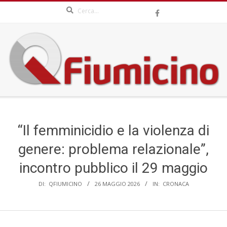
Search
Skip
to
content
QFIUMICINO.COM
Secondary
Navigation
Menu
“Il femminicidio e la violenza di
genere: problema relazionale”,
incontro pubblico il 29 maggio
DI:
QFIUMICINO
26 MAGGIO 2026
IN:
CRONACA