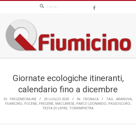
Search
Skip
to
content
QFIUMICINO.COM
Secondary
Navigation
Menu
Giornate ecologiche itineranti,
calendario fino a dicembre
DI:
FREGENEONLINE
29 LUGLIO 2020
IN:
CRONACA
TAG:
ARANOVA
,
FIUMICINO
,
FOCENE
,
FREGENE
,
MACCARESE
,
PARCO LEONARDO
,
PASSOSCURO
,
TESTA DI LEPRE
,
TORRIMPIETRA