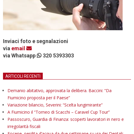
Inviaci foto e segnalazioni
via
email
via Whatsapp
320 5393303
ARTICOLI RECENTI
Demanio abitativo, approvata la delibera. Baccini: “Da
Fiumicino proposta per il Paese”
Variazione bilancio, Severini: “Scelta lungimirante”
A Fiumicino il “Torneo di Scacchi – Caravel Cup Tour”
Passoscuro, Guardia di Finanza: scoperti lavoratori in nero e
irregolarità fiscali
Focene, perdita d’acqua da due settimane su via dei Dentali: