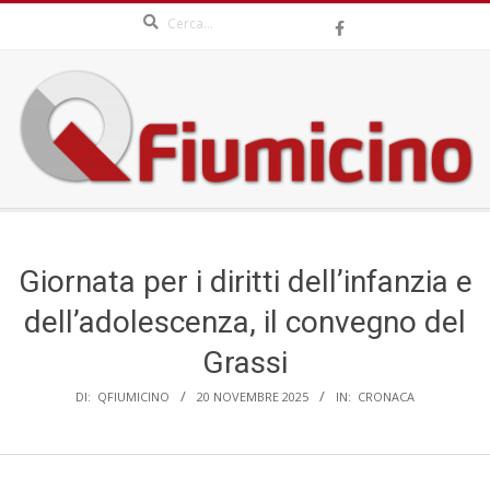
Search
Skip
to
content
QFIUMICINO.COM
Secondary
Navigation
Menu
Giornata per i diritti dell’infanzia e
dell’adolescenza, il convegno del
Grassi
DI:
QFIUMICINO
20 NOVEMBRE 2025
IN:
CRONACA